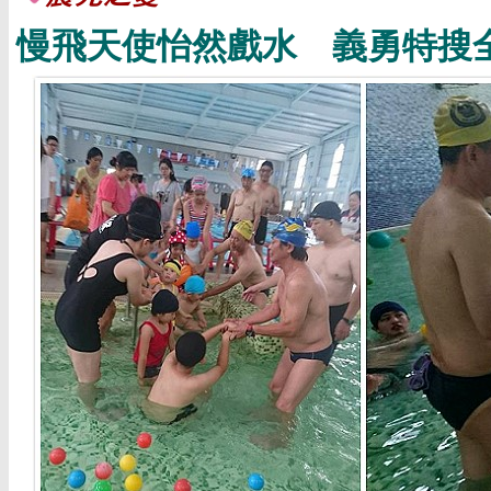
慢飛天使怡然戲水 義勇特搜