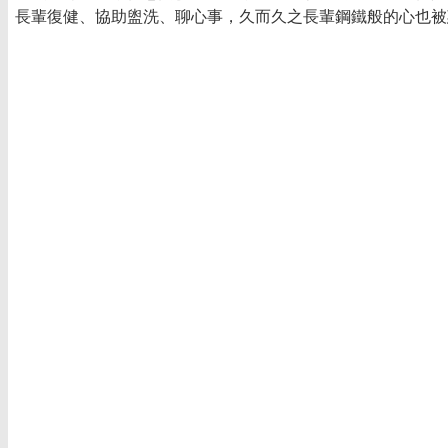
長輩復健、協助盥洗、聊心事，久而久之長輩鋼鐵般的心也被