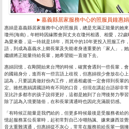
►嘉義縣居家服務中心的照服員鐘惠娟
惠娟是嘉義縣居家服務中心的照服員，總是充滿正能量的她來
瓊州(海南)，年輕時因緣際會與丈夫在瓊州相遇、相愛，22
為愛來臺，這一待就是18年，而其中的10年更投入照服工作
語，到成為嘉義水上鄉長輩及失能者身邊重要的「家人」，她
繼續將正能量待給長輩，她希望能一直做下去。
惠娟回憶，在剛開始來台灣的時候，確實會遇到一些長輩，會
的國籍身分，進而有一些言語上歧視，但惠娟很少會放在心上
認為，只要認真做好份內工作，經過相處後一定會得到長輩的
定。雖然惠娟講國語時有不同的口音，但現在講起台語卻非常
至比許多都市的孩子說得更好，這都是她到了台灣後努力學習
除了認為入境要隨俗，在和長輩溝通時也因此充滿親切感。
「有時候正能量是我們給的，但更多時候最後是受服務者給的
憶起服務某位長輩時，起初常對自己冷嘲熱諷、嫌東嫌西並覺
音太重難溝通，但惠娟從不灰心，常常在服務前給長輩一個擁