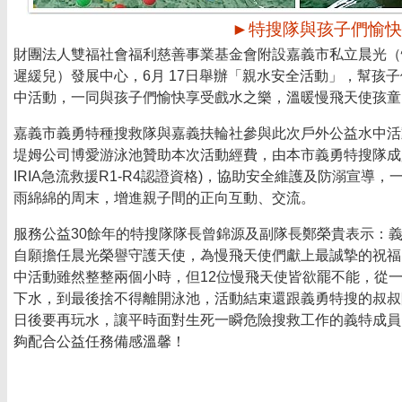
►特搜隊與孩子們愉快
財團法人雙福社會福利慈善事業基金會附設嘉義市私立晨光（
遲緩兒）發展中心，6月 17日舉辦「親水安全活動」，幫孩
中活動，一同與孩子們愉快享受戲水之樂，溫暖慢飛天使孩
嘉義市義勇特種搜救隊與嘉義扶輪社參與此次戶外公益水中活
堤姆公司博愛游泳池贊助本次活動經費，由本市義勇特搜隊成
IRIA急流救援R1-R4認證資格)，協助安全維護及防溺宣導，
雨綿綿的周末，增進親子間的正向互動、交流。
服務公益30餘年的特搜隊隊長曾錦源及副隊長鄭榮貴表示：
自願擔任晨光榮譽守護天使，為慢飛天使們獻上最誠摯的祝福
中活動雖然整整兩個小時，但12位慢飛天使皆欲罷不能，從
下水，到最後捨不得離開泳池，活動結束還跟義勇特搜的叔叔
日後要再玩水，讓平時面對生死一瞬危險搜救工作的義特成員
夠配合公益任務備感溫馨！