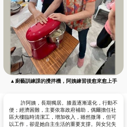
▲廚藝訓練課的攪拌機，阿姨練習後愈來愈上手
許阿姨，長期獨居。膝蓋逐漸退化，行動不
便；經濟困難，主要依靠政府補助，偶爾擔任社
區大樓臨時清潔工，增加收入，雖然微薄，但可
以工作，卻是她自主生活的重要支撐。與女兒失