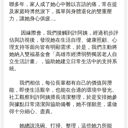
聯多年，家人成了她心中難以言語的痛，常在提
及家庭時潸然淚下，孤單與身體退化的雙重壓
力，讓她身心俱疲…。
因緣際會，我們接觸到許阿姨，經過初步評
估與訪視後，發現她在生活自理、健康照顧、心
理支持等面向皆有明顯需求，於是，我們主動將
她納入雙福基金會「高雄市經濟弱勢獨居老人自
立生活計畫」，協助她建立日常生活中的支持系
統。
我們相信，每位長輩都有自己的價值與潛
能，即便生活艱辛，也能在合適的環境中發光。
社工觀察到許阿姨擅長清潔整理，於是安排她參
與據點日常清潔與協助備餐，她不僅願意，還做
得十分細心、盡責。
她總說洗碗、打掃、整理，這些她力所能