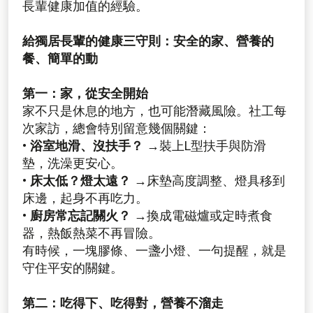
長輩健康加值的經驗。
給獨居長輩的健康三守則：安全的家、營養的
餐、簡單的動
第一：家，從安全開始
家不只是休息的地方，也可能潛藏風險。社工每
次家訪，總會特別留意幾個關鍵：
• 浴室地滑、沒扶手？
→裝上L型扶手與防滑
墊，洗澡更安心。
• 床太低？燈太遠？
→床墊高度調整、燈具移到
床邊，起身不再吃力。
• 廚房常忘記關火？
→換成電磁爐或定時煮食
器，熱飯熱菜不再冒險。
有時候，一塊膠條、一盞小燈、一句提醒，就是
守住平安的關鍵。
第二：吃得下、吃得對，營養不溜走