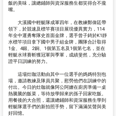
飯的美味，讓總鋪師與資深服務生都笑得合不攏
嘴。
大溪國中輕艇隊成軍四年，在教練鄭偉廷帶
領下，於競速及標竿賽項目展現優異實力，114
年全中運勇奪隊史首面金牌，選手曾子錡於K1靜
水標竿項目拿下國中男子組金牌，團隊合計取得
1金、4銀、2銅、1個第五名及1個第七名，並在
輕艇水球賽斬獲冠軍與季軍，成績斐然，充分驗
證平日訓練的努力。
這場灶咖活動由其中一位選手的媽媽特別包
場，邀請教練及隊員共聚，慰勞他們在訓練中的
付出。今日的灶咖就像阿公阿嬤在廚房準備一桌
熱騰騰的飯菜，等待放學歸來的孫子回家吃飯。
用餐後的大合照，還讓總鋪師和資深服務生學到
輕艇隊選手們的新拍照手勢，留下滿滿笑聲與美
好回憶。