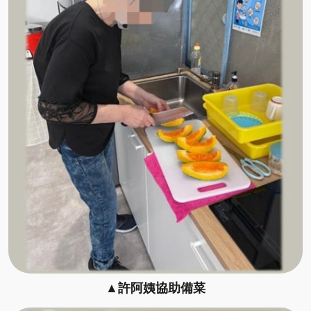
▲許阿姨協助備菜