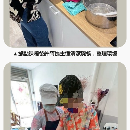
▲據點課程後許阿姨主懂清潔碗筷，整理環境