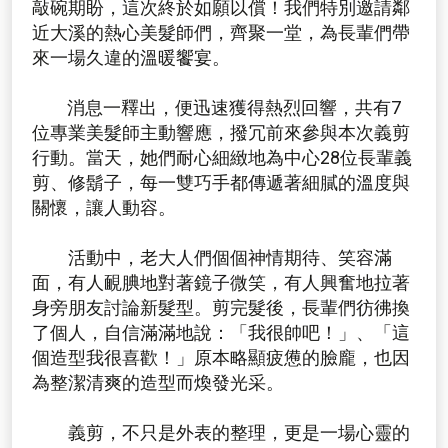
敲碗期盼，這次終於如願以償！我們特別邀請鄰
近大溪的熱心美髮師們，齊聚一堂，為長輩們帶
來一場久違的溫暖饗宴。
消息一釋出，便迅速獲得熱烈回響，共有7
位專業美髮師主動響應，撥冗前來參與本次義剪
行動。當天，她們耐心細緻地為中心28位長輩義
剪、修鬍子，每一雙巧手都傳遞著細膩的溫度與
關懷，讓人動容。
活動中，老大人們個個神情期待、笑容滿
面，有人靦腆地對著鏡子微笑，有人興奮地拉著
身旁朋友討論新髮型。剪完髮後，長輩們彷彿換
了個人，自信滿滿地說：「我很帥吧！」、「這
個造型我很喜歡！」原本略顯疲憊的臉龐，也因
為整潔清爽的造型而煥發光采。
義剪，不只是外表的整理，更是一場心靈的