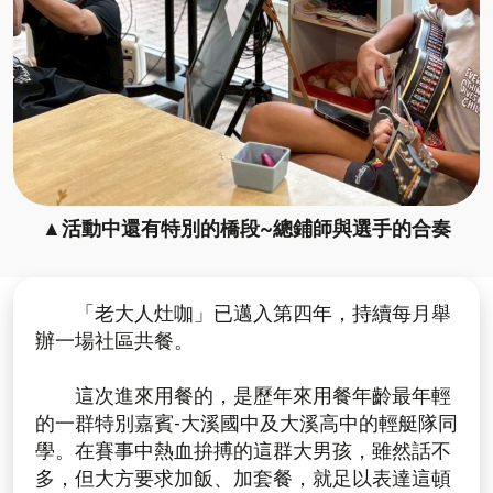
▲活動中還有特別的橋段~總鋪師與選手的合奏
「老大人灶咖」已邁入第四年，持續每月舉
辦一場社區共餐。
這次進來用餐的，是歷年來用餐年齡最年輕
的一群特別嘉賓-大溪國中及大溪高中的輕艇隊同
學。在賽事中熱血拚搏的這群大男孩，雖然話不
多，但大方要求加飯、加套餐，就足以表達這頓