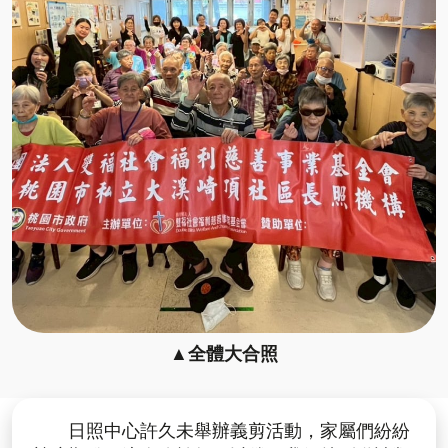
▲全體大合照
日照中心許久未舉辦義剪活動，家屬們紛紛