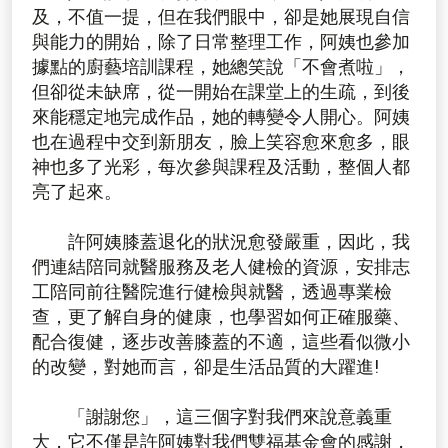
及，不值一提，但在我們眼中，卻是她展現自信
與能力的開始，除了日常整理工作，阿姨也參加
據點的廚藝培訓課程，她總笑說「不會煮啦」，
但卻從未缺席，從一開始在課堂上的生疏，到後
來能穩定地完成作品，她的轉變令人開心。阿姨
也在過程中交到新朋友，臉上笑容愈來愈多，眼
神也多了光彩，每次參與課程及活動，整個人都
亮了起來。
許阿姨膝蓋退化的狀況愈發嚴重，因此，我
們連結陪同就醫服務及老人健檢的資源，安排志
工陪同前往醫院進行健檢與就醫，透過專業檢
查，更了解自身的健康，也學習如何正確服藥、
配合復健，逐步改善膝蓋的不適，這些看似微小
的改變，對她而言，卻是生活品質的大躍進!
「謝謝您」，這三個字對我們來說意義重
大，它不僅是許阿姨對我們雙福基金會的感謝，