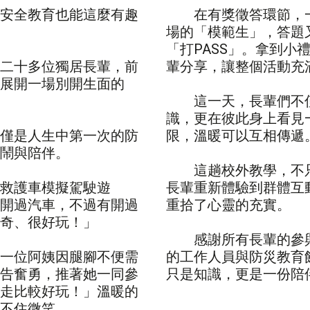
安全教育也能這麼有趣
在有獎徵答環節，一
場的「模範生」，答題
「打PASS」。拿到小
二十多位獨居長輩，前
輩分享，讓整個活動充
展開一場別開生面的
這一天，長輩們不僅
識，更在彼此身上看見
僅是人生中第一次的防
限，溫暖可以互相傳遞
鬧與陪伴。
這趟校外教學，不只
救護車模擬駕駛遊
長輩重新體驗到群體互
開過汽車，不過有開過
重拾了心靈的充實。
奇、很好玩！」
感謝所有長輩的參與
一位阿姨因腿腳不便需
的工作人員與防災教育
告奮勇，推著她一同參
只是知識，更是一份陪
走比較好玩！」溫暖的
不住微笑。