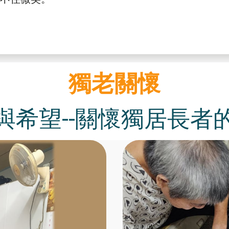
獨老關懷
與希望--關懷獨居長者