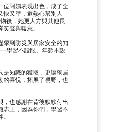
位阿姨表現出色，成了全
又快又準，還熱心幫別人
禮物後，她更大方與其他長
滿笑聲與暖意。
學到防災與居家安全的知
——學習不設限、年齡不設
。
是知識的獲取，更讓獨居
動的喜悅，拓展了視野，也
，也感謝在背後默默付出
館志工，因為你們，學習不
伴。