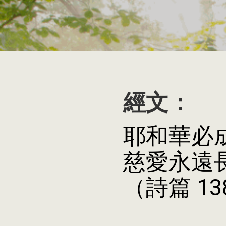
經文：
耶和華必
慈愛永遠
（詩篇 13