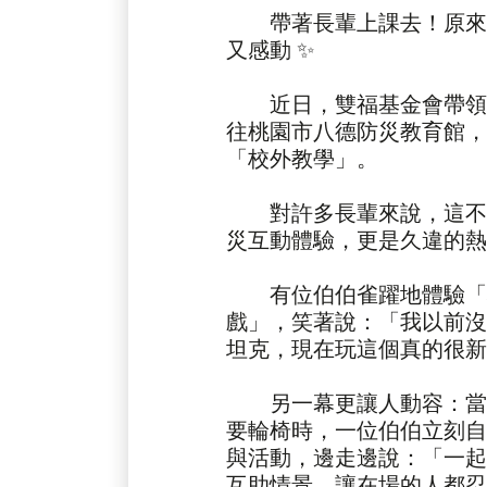
帶著長輩上課去！原來
又感動 ✨
近日，雙福基金會帶領
往桃園市八德防災教育館，
「校外教學」。
對許多長輩來說，這不
災互動體驗，更是久違的熱
有位伯伯雀躍地體驗「
戲」，笑著說：「我以前沒
坦克，現在玩這個真的很新
另一幕更讓人動容：當
要輪椅時，一位伯伯立刻自
與活動，邊走邊說：「一起
互助情景，讓在場的人都忍