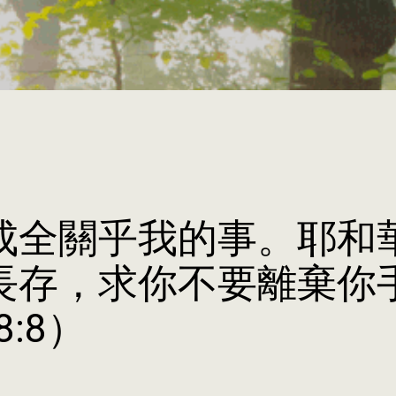
成全關乎我的事。耶和
長存，求你不要離棄你
8:8）