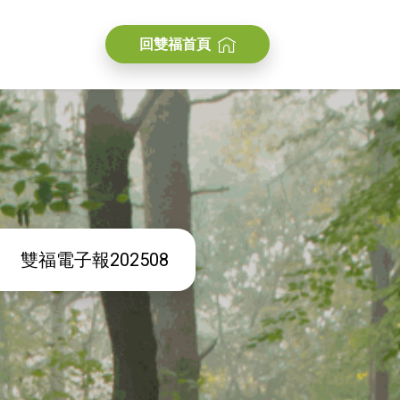
回雙福首頁
雙福電子報202508