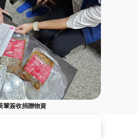
長輩簽收捐贈物資