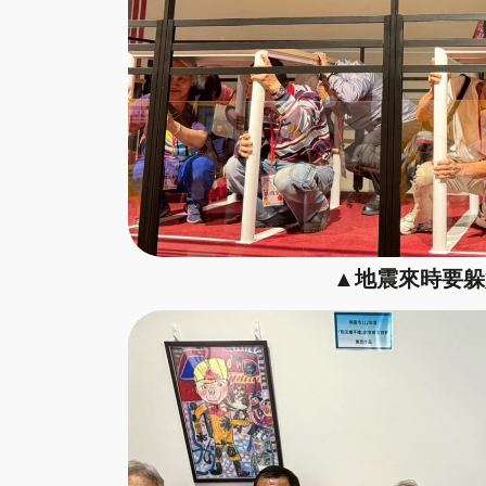
▲地震來時要躲