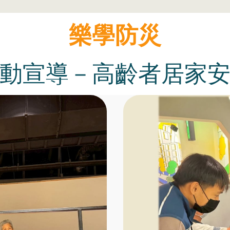
樂學防災
動宣導－高齡者居家