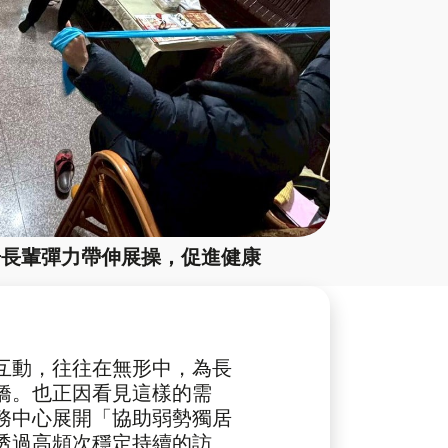
居長輩彈力帶伸展操，促進健康
動，往往在無形中，為長
橋。也正因看見這樣的需
務中心展開「協助弱勢獨居
透過高頻次穩定持續的訪