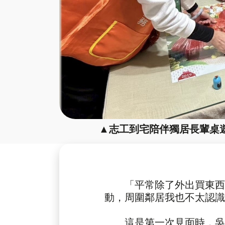
▲志工到宅陪伴獨居長輩桌
「平常除了外出買東西
動，周圍鄰居我也不太認識
這是第一次見面時，吳