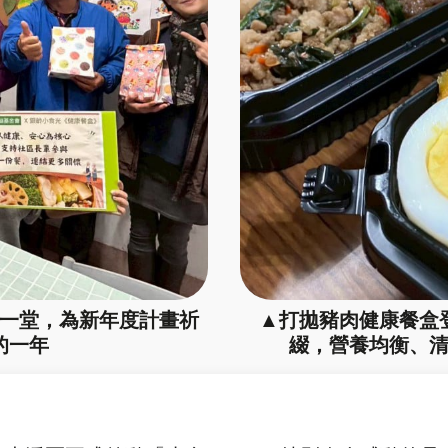
一堂，為新年度計畫祈
▲打拋豬肉健康餐盒
的一年
綴，營養均衡、