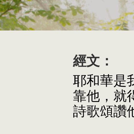
經文：
耶和華是
靠他，就
詩歌頌讚他