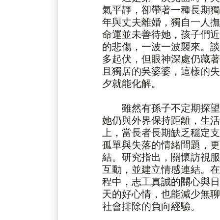
氣平靜，卻帶著一種長期獨
年與丈夫離婚，獨自一人撫
命運並未善待她，孩子們近
的悲傷，一波一波襲來。談
多起伏，但眼神深處仍藏著
且獨居的吳婆婆，這樣的失
夕就能化解。
雖然有孫子不定期探望
她仍與外界保持距離，生活
上，當長者長期缺乏穩定支
孤單與失落的情緒問題，更
結。研究指出，關懷訪視服
互動，並建立情感連結。在
程中，志工真誠的關心與日
天的好心情，也能減少無聊
社會排除的負向經驗。