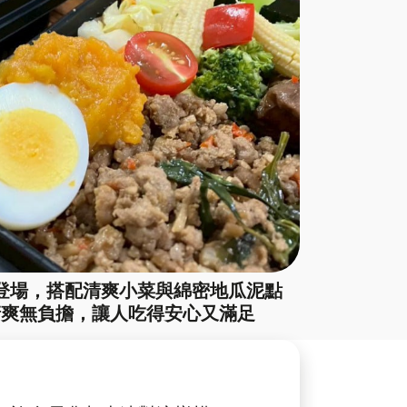
登場，搭配清爽小菜與綿密地瓜泥點
清爽無負擔，讓人吃得安心又滿足