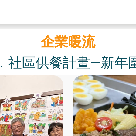
企業暖流
．社區供餐計畫—新年