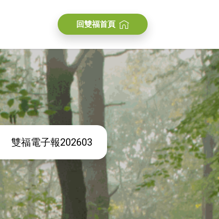
回雙福首頁
雙福電子報202603