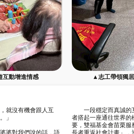
遊互動增進情感
▲志工帶領獨
，就沒有機會跟人互
一段穩定而真誠的互
。」
者搭起一座通往世界的
要，雙福基金會苗栗服
婆婆對我們說的話，語
長者重返社會計畫」，