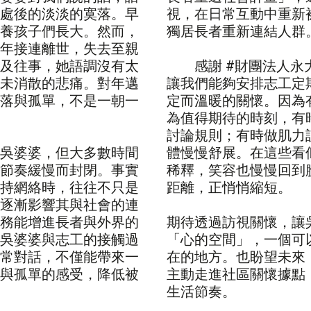
處後的淡淡的寞落。早
視，在日常互動中重新
養孩子們長大。然而，
獨居長者重新連結人群
年接連離世，失去至親
及往事，她語調沒有太
感謝 #財團法人永
未消散的悲痛。對年邁
讓我們能夠安排志工定
落與孤單，不是一朝一
定而溫暖的關懷。因為
為值得期待的時刻，有
討論規則；有時做肌力
吳婆婆，但大多數時間
體慢慢舒展。在這些看
節奏緩慢而封閉。事實
稀釋，笑容也慢慢回到
持網絡時，往往不只是
距離，正悄悄縮短。
逐漸影響其與社會的連
務能增進長者與外界的
期待透過訪視關懷，讓
吳婆婆與志工的接觸過
「心的空間」，一個可
常對話，不僅能帶來一
在的地方。也盼望未來
與孤單的感受，降低被
主動走進社區關懷據點
生活節奏。