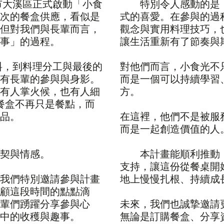
大溪區正式啟動「小食
特別令人感動的是，
次的餐盒供應，看似是
式的喜愛。在參與的過
但對我們與長輩而言，
觀念與實用料理技巧，
事」的過程。
讓生活重新有了節奏與
，到料理分工與最後的
對他們而言，小食光不
有長輩的參與與身影。
而是一個可以持續學習
有人掌火候，也有人細
方。
餐盒不再只是餐點，而
品。
在這裡，他們不是被服
而是一起創造價值的人
契與情感。
本計畫能順利推動，特
支持，讓這份從餐桌開
我們特別邀請參與計畫
地上慢慢扎根、持續成
顧這段時間的點點滴
輩們踴躍分享參與心
未來，我們也誠摯邀請
中的收穫與趣事。
無論是訂購餐盒、分享