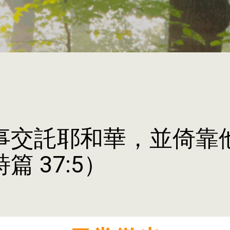
事交託耶和華，並倚靠
篇 37:5）