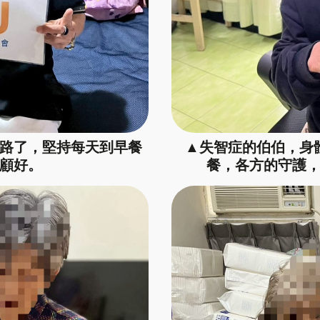
路了，堅持每天到早餐
▲失智症的伯伯，身
顧好。
餐，各方的守護