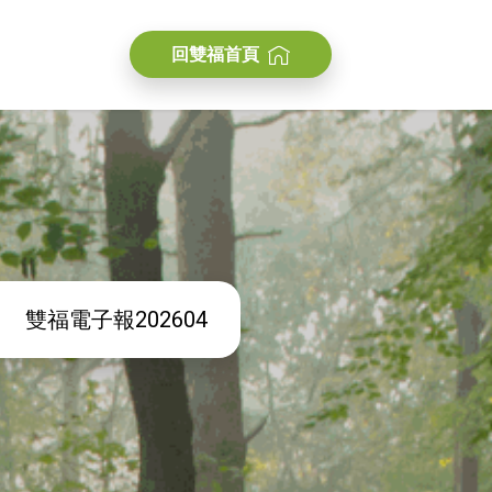
回雙福首頁
雙福電子報202604