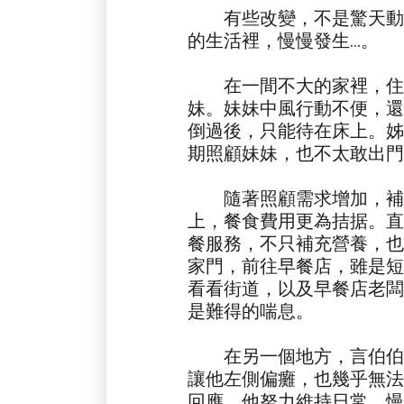
有些改變，不是驚天動
的生活裡，慢慢發生…。
在一間不大的家裡，住著
妹。妹妹中風行動不便，還
倒過後，只能待在床上。姊
期照顧妹妹，也不太敢出門
隨著照顧需求增加，補
上，餐食費用更為拮据。直
餐服務，不只補充營養，也
家門，前往早餐店，雖是短
看看街道，以及早餐店老闆
是難得的喘息。
在另一個地方，言伯伯
讓他左側偏癱，也幾乎無法
回應。他努力維持日常，慢