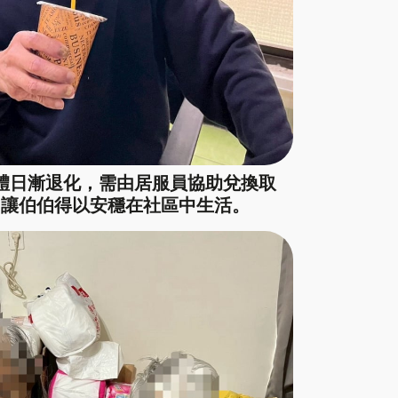
體日漸退化，需由居服員協助兌換取
，讓伯伯得以安穩在社區中生活。