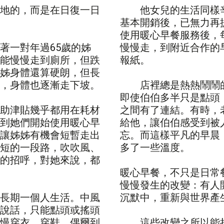
地的，而是在日復一日
他女兒的生活同樣辛
基本開銷後，已無力再
使用暖心早餐服務後，
一對年過65歲的姊
慢慢走，到附近合作的
能慢慢走到廁所，但跌
報紙。
姊身體還算硬朗，但長
，身體也逐漸走下坡。
店裡總是熱熱鬧鬧的
即使伯伯多半只是點頭
助津貼幾乎都用在耗材
之間有了連結。有時，
到她們開始使用暖心早
給他，讓伯伯感受到被
讓姊姊有機會短暫走出
忘。而這樣平凡的早晨
短的一段路，吹吹風、
多了一些溫度。
的招呼，對她來說，都
暖心早餐，不只是日常
慢慢發生的改變：有人
長期一個人生活。中風
沉默中，重新與世界產
說話，只能點頭或搖頭
慢穿衣、穿鞋，偶爾到
這些改變之所以能持