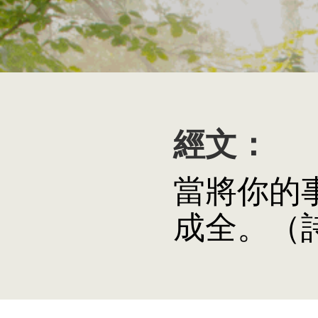
經文：
當將你的
成全。（詩