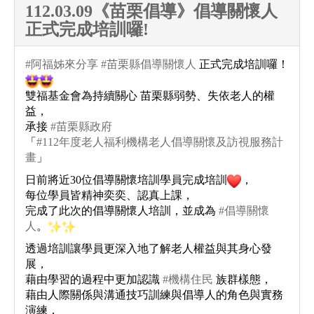
112.03.09《苗栗倡導》倡導關懷人
正式完成培訓囉!
#阿福姊來分享
#苗栗縣倡導關懷人
正式完成培訓囉！
雙福基金會為持續關心 苗栗縣弱勢、失依老人的權
益，
承接
#苗栗縣政府
「
#112年度老人福利機構老人倡導關懷及訪視服務計
畫
」
日前將近30位倡導關懷培訓學員完成培訓
，
每位學員皆精神奕奕、認真上課，
完成了此次的倡導關懷人培訓，並成為
#倡導關懷
人
。
透過培訓讓學員更深入地了解老人權益與其身心發
展，
藉由學習的過程中更加認識
#機構住民
族群樣態，
藉由人際關係與溝通技巧訓練與倡導人的角色與實務
演練，