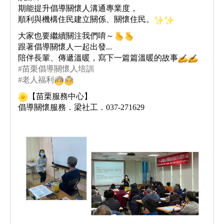
期能提升倡導關懷人溝通專業度，
順利與機構住民建立關係、關懷住民。
大家也要繼續關注我們唷～
跟著倡導關懷人一起出發...
陪伴長輩、傳遞溫暖，寫下一篇篇溫暖的故事
#苗栗倡導關懷人培訓
#老人福利
【苗栗服務中心】
倡導關懷服務．梁社工．037-271629