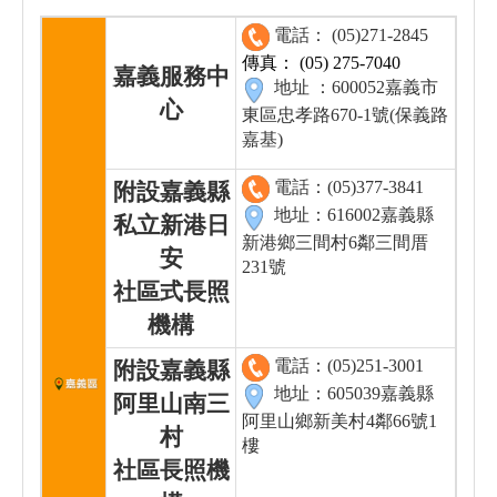
電話： (05)271-2845
傳真： (05) 275-7040
嘉義服務中
地址 ：600052嘉義市
心
東區忠孝路670-1號(保義路
嘉基)
電話：(05)377-3841
附設嘉義縣
地址：616002嘉義縣
私立新港日
新港鄉三間村6鄰三間厝
安
231號
社區式長照
機構
電話：(05)251-3001
附設嘉義縣
地址：605039嘉義縣
阿里山南三
阿里山鄉新美村4鄰66號1
村
樓
社區長照機