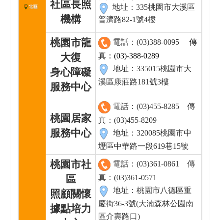
社區長照
地址：335桃園市大溪區
機構
普濟路82-1號4樓
桃園市龍
電話：(03)388-0095
傳
真：(03)-388-0289
大復
地址：335015桃園市大
身心障礙
溪區康莊路181號3樓
服務中心
電話：(03)455-8285
傳
桃園居家
真：(03)455-8209
服務中心
地址：320085桃園市中
壢區中華路一段619巷15號
桃園市社
電話：(03)361-0861
傳
真：(03)361-0571
區
地址：桃園市八德區重
照顧關懷
慶街36-3號(大湳森林公園南
據點培力
區介壽路口)