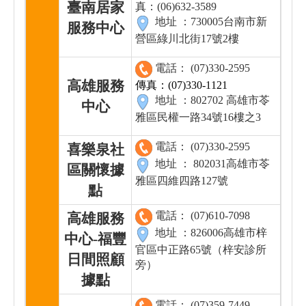
臺南居家
真：(06)632-3589
地址 ：730005台南市新
服務中心
營區綠川北街17號2樓
電話： (07)330-2595
高雄服務
傳真：(07)330-1121
地址 ：802702 高雄市苓
中心
雅區民權一路34號16樓之3
電話： (07)330-2595
喜樂泉社
地址 ： 802031高雄市苓
區關懷據
雅區四維四路127號
點
電話： (07)610-7098
高雄服務
地址 ：826006高雄市梓
中心-福豐
官區中正路65號（梓安診所
日間照顧
旁）
據點
電話： (07)359-7449