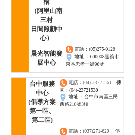
構
（阿里山南
三村
日間照顧中
心）
電話：(05)275-9128
晨光智能發
地址 ：600008嘉義市
展中心
東區忠孝一街98號
電話：
(04)-23721561
傳
台中服務
真：(04)-23721538
中心
地址 ：台中市南區三民
(倡導方案
西路218號3樓
第一區、
第二區)
電話：(037)271-629
傳