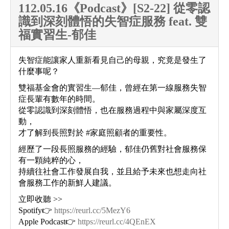
112.05.16《Podcast》[S2-22] 從零認
識到深刻體悟的失智症服務 feat. 雙
福實習生-郁佳
失智症能讓家人重新看見自己的母親，究竟是發生了
什麼事呢？
雙福基金會的實習生—郁佳，曾經在第一線服務失智
症長輩有數年的時間。
從零認識到深刻體悟，也在服務過程中與家屬深度互
動，
才了解到長照對於 #家庭照顧者的重要性。
經歷了一段長照服務的經驗，郁佳仍舊對社會服務保
有一顆純粹的心，
持續往社會工作發展自我，並且給予未來也想走向社
會服務工作的新鮮人建議。
立即收聽 >>
Spotify👉
https://reurl.cc/5MezY6
Apple Podcast👉
https://reurl.cc/4QEnEX