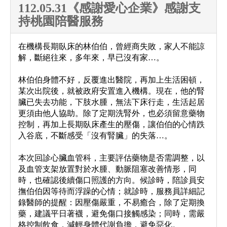
112.05.31《感謝愛心企業》感謝支
持桃園陪醫服務
在機構長期臥床的林伯伯，曾經商失敗，家人不能諒
解，斷絕往來，多年來，早已沒有家…。
林伯伯身體不好，反覆進出醫院，再加上生活困頓，
某次出院後，就被政府安置進入機構。現在，他的腎
臟已失去功能，下肢水腫，無法下床行走，生活起居
更須由他人協助。除了定期洗腎外，也必須留意藥物
控制，再加上長期臥床產生的壓傷，讓伯伯的心情跌
入谷底，不斷感受「沒有腎臟」的失落…。
本次回診心臟血管科，主要評估藥物是否需調整，以
及血管支架放置對於水腫、動脈阻塞改善情形，同
時，也確認後續傷口照護的方向。候診時，陪診員安
撫伯伯因等待而浮躁的心情；就診時，服務員詳細記
錄醫師的提醒：因壓傷嚴重，不易癒合，除了定期換
藥，建議平日著襪，避免傷口接觸感染；同時，需嚴
格控制飲食，減輕身體代謝負擔，避免惡化。