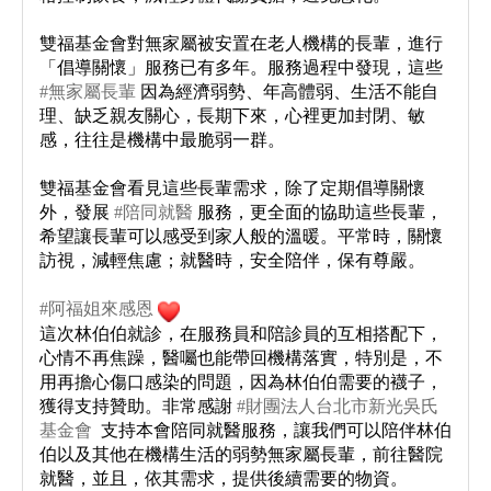
雙福基金會對無家屬被安置在老人機構的長輩，進行
「倡導關懷」服務已有多年。服務過程中發現，這些
#無家屬長輩
因為經濟弱勢、年高體弱、生活不能自
理、缺乏親友關心，長期下來，心裡更加封閉、敏
感，往往是機構中最脆弱一群。
雙福基金會看見這些長輩需求，除了定期倡導關懷
外，發展
#陪同就醫
服務，更全面的協助這些長輩，
希望讓長輩可以感受到家人般的溫暖。平常時，關懷
訪視，減輕焦慮；就醫時，安全陪伴，保有尊嚴。
#阿福姐來感恩
​ ​ ​
這次林伯伯就診，在服務員和陪診員的互相搭配下，
心情不再焦躁，醫囑也能帶回機構落實，特別是，不
用再擔心傷口感染的問題，因為林伯伯需要的襪子，
獲得支持贊助。非常感謝
#財團法人台北市新光吳氏
基金會
​ 支持本會陪同就醫服務，讓我們可以陪伴林伯
伯以及其他在機構生活的弱勢無家屬長輩，前往醫院
就醫，並且，依其需求，提供後續需要的物資。