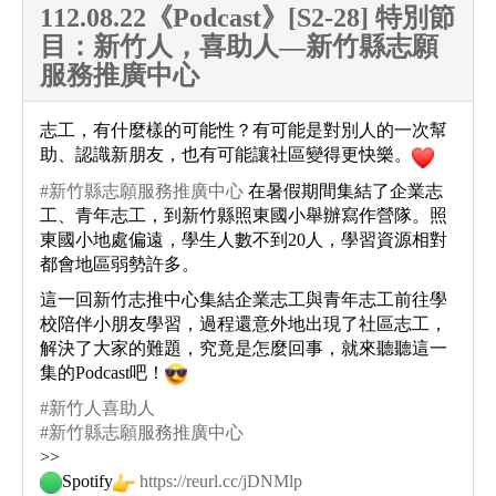
112.08.22《Podcast》[S2-28] 特別節
目：新竹人，喜助人—新竹縣志願
服務推廣中心
志工，有什麼樣的可能性？有可能是對別人的一次幫
助、認識新朋友，也有可能讓社區變得更快樂。
#新竹縣志願服務推廣中心
在暑假期間集結了企業志
工、青年志工，到新竹縣照東國小舉辦寫作營隊。照
東國小地處偏遠，學生人數不到20人，學習資源相對
都會地區弱勢許多。
這一回新竹志推中心集結企業志工與青年志工前往學
校陪伴小朋友學習，過程還意外地出現了社區志工，
解決了大家的難題，究竟是怎麼回事，就來聽聽這一
集的Podcast吧！
#新竹人喜助人
#新竹縣志願服務推廣中心
>>
Spotify
https://reurl.cc/jDNMlp