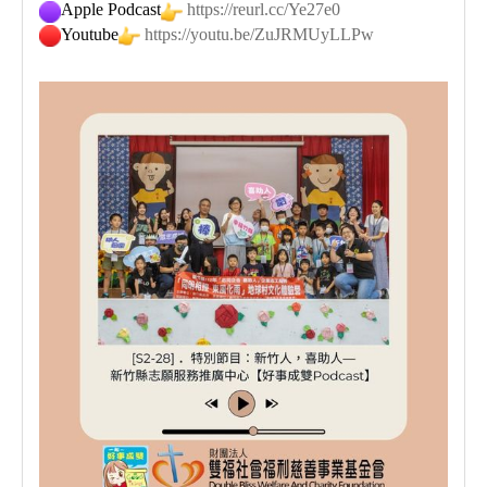
Apple Podcast
https://reurl.cc/Ye27e0
Youtube
https://youtu.be/ZuJRMUyLLPw