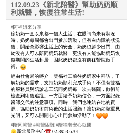
112.09.23《新北陪醫》幫助奶奶順
利就醫，恢復往常生活!
#阿福姐來分享
徐奶奶一直以來都一個人生活，在眼睛尚未有狀況
時，奶奶每周都會出門參加活動，但有白內障的狀況
後，開始會影響生活上的安全，奶奶也鮮少出門。由
於沒有人可以陪同奶奶就醫，更沒有人能協助奶奶恢
復期間的生活起居，因此奶奶都沒有前往醫院做手
術。
經由社會局的轉介，雙福社工前往奶奶家中拜訪，了
解奶奶的需求，支持奶奶順利完成手術！不僅有雙福
的服務員與陪診志工陪同奶奶每一次去醫院，做術前
檢查到術後追蹤。一方面給予奶奶信心，一方面記錄
醫師交代的注意事項。同時，我們也連結在地的資
源，協助奶奶術前術後的生活照顧！讓奶奶如願重見
光明，又可以開開心心出門參加活動了！
#陪同就醫
#就醫困難
#陪獨老安心就醫
新北服務中心
02-8953-6701