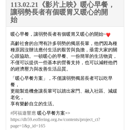
113.02.21《影片上映》暖心早餐，
讓弱勢長者有個暖胃又暖心的開
始
暖心早餐，讓弱勢長者有個暖胃又暖心的開始~
高齡社會的台灣有許多弱勢的獨居長輩，他們因為種
種原因沒辦法應付生活的艱苦與負擔，亟需大家的關
心跟協助。一頓暖心的早餐、一份簡單的生活物資，
不僅可以提供一些基本的營養支持，也可以減輕他們
的經濟壓力與改善生活品質。
「暖心早餐方案」，不僅讓弱勢獨居長者可以吃早
餐，
更能製造機會讓長輩可以踏出家門、融入社區、減緩
老化，
享有樂齡自立的生活。
#阿福邀響應
暖心早餐方案>>
https://db59.eoffering.org.tw/contents/project_ct?
page=1&p_id=165