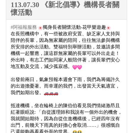
113.07.30 《新北倡導》機構長者關
懷活動
#阿福報服務
獨身長者關懷活動-花甲樂遊趣
在長照機構中，有一些被政府安置、缺乏家人支持與
陪伴的長輩，因為無家屬的陪同，往往無法參與機構
所安排的外出活動。雙福特別舉辦活動，並邀請多間
機構一起響應，讓這群無家屬的長輩可以外出走走！
外出時，有志工們如同家人般陪伴著，讓長輩們安心
地互動及交流，減少孤寂感。
出發前兩日，氣象預報本週會下雨，我們為籌備許久
的出遊擔憂著。而幸運的我們，出發當天天氣適宜，
我們如期出發。
抵達機構，坐在輪椅上的陳伯伯看見我們情緒激昂且
紅著眼眶說: 「自從護理師和我說有一個外出的機會，
我就開始期待，因為自從住進機構後，已經四年沒有
出門，前幾天下雨真的好擔心會取消……」很感慨自
己還能夠再看看外面的世界。