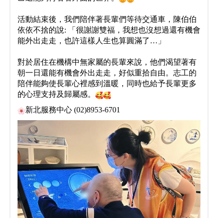
活動結束後，我們陪伴著長輩們等待交通車，陳伯伯
依依不捨的說: 「很謝謝雙福，我想也沒想過還有機會
能外出走走，也許這樣人生也算圓滿了…」
對於居住在機構中無家屬的長輩來說，他們渴望著有
朝一日還能有機會外出走走，好似重拾自由。志工的
陪伴能夠使長輩心裡感到溫暖，同時也給予長輩更多
的心理支持及歸屬感。
新北服務中心 (02)8953-6701