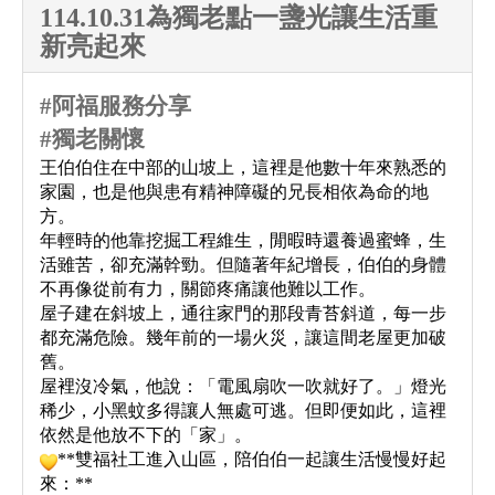
114.10.31為獨老點一盞光讓生活重
新亮起來
#
阿福服務分享
#
獨老關懷
王伯伯住在中部的山坡上，這裡是他數十年來熟悉的
家園，也是他與患有精神障礙的兄長相依為命的地
方。
年輕時的他靠挖掘工程維生，閒暇時還養過蜜蜂，生
活雖苦，卻充滿幹勁。但隨著年紀增長，伯伯的身體
不再像從前有力，關節疼痛讓他難以工作。
屋子建在斜坡上，通往家門的那段青苔斜道，每一步
都充滿危險。幾年前的一場火災，讓這間老屋更加破
舊。
屋裡沒冷氣，他說：「電風扇吹一吹就好了。」燈光
稀少，小黑蚊多得讓人無處可逃。但即便如此，這裡
依然是他放不下的「家」。
**雙福社工進入山區，陪伯伯一起讓生活慢慢好起
來：**