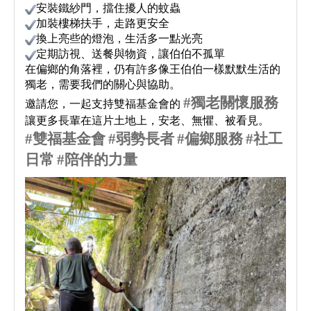
安裝鐵紗門，擋住擾人的蚊蟲
加裝樓梯扶手，走路更安全
換上亮些的燈泡，生活多一點光亮
定期訪視、送餐與物資，讓伯伯不孤單
在偏鄉的角落裡，仍有許多像王伯伯一樣默默生活的
獨老，需要我們的關心與協助。
#
獨老關懷服務
邀請您，一起支持雙福基金會的
讓更多長輩在這片土地上，安老、無懼、被看見。
#
雙福基金會
#
弱勢長者
#
偏鄉服務
#
社工
日常
#
陪伴的力量