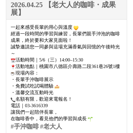
2026.04.25 【老大人的咖啡・成果
展】
一起來感受長輩的用心與溫度
經過一段時間的學習與練習，長輩們親手沖泡的咖啡
成果，終於要和大家見面啦！
誠摯邀請您一同參與這場充滿香氣與回憶的午後時光
～
活動時間｜5/6（三）14:00–15:30
活動地點｜桃園市八德區介壽路二段361巷26號1樓
現場內容：
・長輩手沖咖啡展示
・免費試吃試喝體驗
・溫馨交流互動時光
名額有限，歡迎來電報名！
電話｜03-3616339
讓我們一起陪伴長輩，
在咖啡香中，看見他們的學習與成長
#
手沖咖啡
#
老大人