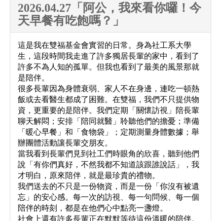
2026.04.27「阿公，我來看你囉！今
天早餐有吃飽嗎？」
這是我在雙福基金會實習的日常。身為社工系大學
生，這段時間我走進了許多獨居長輩的家中，看到了
許多不為人知的孤單。但我也看到了最美的風景那就
是陪伴。
很多長輩因為身體衰弱、家人不在身邊，連吃一頓熱
飯或去看醫生都成了困難。在雙福，我們不只提供物
資，更重要的是陪伴。我們定期「關懷訪視」陪長輩
聊天解悶；安排「陪同就醫」聆聽他們的擔憂；準備
「暖心早餐」和「食物袋」；定期測量身體數據；舉
辦團體活動讓長輩交朋友。
當我看到長輩們見到社工們時眼角的欣喜，聽到他們
說「有你們真好，不然我都不知道該跟誰說話」，我
才明白，原來陪伴，就是最珍貴的禮物。
我們送去的不只是一份物資，而是一份「你沒有被遺
忘」的安心感。每一次的訪視、每一句問候、每一個
陪伴的時刻，都是在他們心中點亮一盞燈。
社會上還有許多長輩正在默默等待這份溫暖的陪伴。