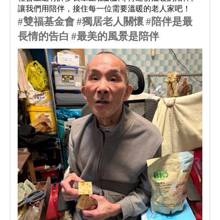
讓我們用陪伴，接住每一位需要溫暖的老人家吧！
#
雙福基金會
#
獨居老人關懷
#
陪伴是最
長情的告白
#
最美的風景是陪伴