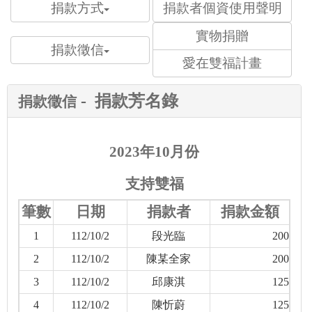
捐款方式
捐款者個資使用聲明
實物捐贈
捐款徵信
愛在雙福計畫
-
捐款芳名錄
捐款徵信
2023年10月份
支持雙福
筆數
日期
捐款者
捐款金額
1
112/10/2
段光臨
200
2
112/10/2
陳某全家
200
3
112/10/2
邱康淇
125
4
112/10/2
陳忻蔚
125