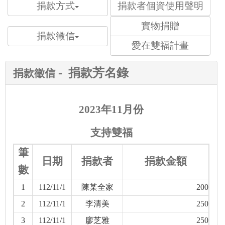
捐款方式
捐款者個資使用聲明
實物捐贈
捐款徵信
愛在雙福計畫
-
捐款芳名錄
捐款徵信
2023年11月份
支持雙福
筆
日期
捐款者
捐款金額
數
1
112/11/1
陳某全家
200
2
112/11/1
李清美
250
3
112/11/1
廖芝雅
250