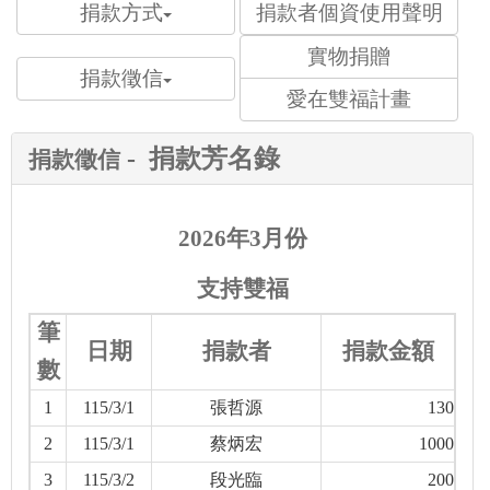
捐款方式
捐款者個資使用聲明
實物捐贈
捐款徵信
愛在雙福計畫
-
捐款芳名錄
捐款徵信
2026年3月份
支持雙福
筆
日期
捐款者
捐款金額
數
1
115/3/1
張哲源
130
2
115/3/1
蔡炳宏
1000
3
115/3/2
段光臨
200