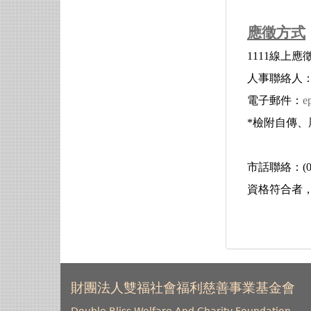
應徵方式
1111線上應徵：ht
人事聯絡人
電子郵件：
e
*檢附自傳
市話聯絡：(05)
資格符合者
財團法人雙福社會福利慈善事業基金會
Double Bliss Welfare And Charity Foundation