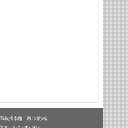
區杭州南路二段15號5樓
真：(
02) 33932443