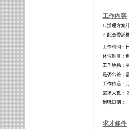
工作內容
1. 辦理方
2. 配合委
工作時間：
休假制度：
工作地點：雲
是否出差：
工作待遇：月薪
需求人數： 
到職日期： 
求才條件