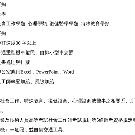
不拘
大學
會工作學類, 心理學類, 復健醫學學類, 特殊教育學類
不拘
打速度30 字以上
普通重型機車駕照、自排小型車駕照
文書處理與排版
應用Excel，PowerPoint，Word
社工師執登加給、風險加給
大學社會工作、特殊教育、復健諮商、心理諮商或醫事之相關系、
業。
職業及技術人員高等考試社會工作師考試規則第5條應考資格規定
（機）車駕照，並自備交通工具。