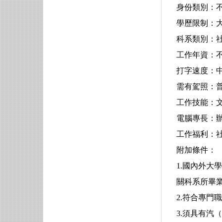
身份類別：
學歷限制：
科系類別：社
工作年資：
打字速度：中
需有駕照：
工作技能：
電腦專長：辦公室
工作福利：
附加條件：
1.國內外
關科系所畢
2.符合專門
3.須具有汽