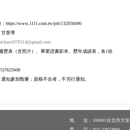
tps://www.1111.com.tw/job/132058496
：甘督導
pickan1070314@gmail.com
、履歷表（含照片）、畢業證書影本、歷年成績表，各1份
7825608
，通知參加甄審；資格不合者，不另行通知。
地 址：106001台北市大安
電 話：(
02) 23922993
傳