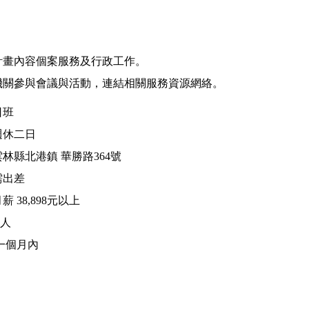
案計畫內容個案服務及行政工作。
託機關參與會議與活動，連結相關服務資源網絡。
日班
週休二日
林縣北港鎮 華勝路364號
需出差
 38,898元以上
2人
一個月內