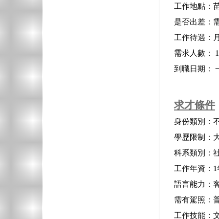
工作地點：苗
是否出差：
工作待遇：月薪 
需求人數： 1
到職日期： 
求才條件
身份類別：
學歷限制：
科系類別：
工作年資：
語言能力：客
需有駕照：
工作技能：