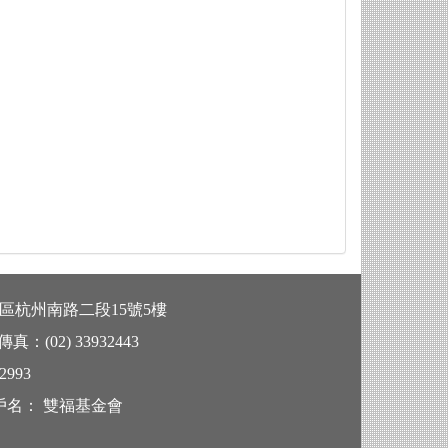
區杭州南路二段15號5樓
真：(
02) 33932443
2993
戶名： 雙福基金會