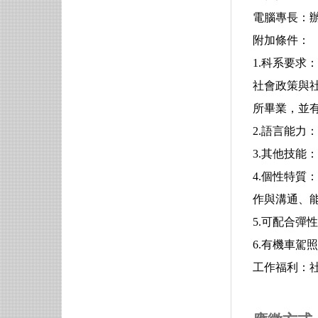
電腦專長：辦公室
附加條件：
1.科系要
社會政策與
所畢業，並
2.語言能力
3.其他技能：文
4.個性特
作與溝通、
5.可配合彈
6.有機車駕
工作福利：