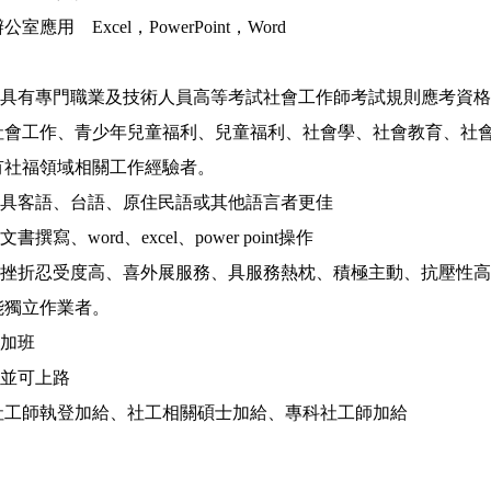
應用 Excel，PowerPoint，Word
求：具有專門職業及技術人員高等考試社會工作師考試規則應考資
社會工作、青少年兒童福利、兒童福利、社會學、社會教育、社
有社福領域相關工作經驗者。
：具客語、台語、原住民語或其他語言者更佳
書撰寫、word、excel、power point操作
質：挫折忍受度高、喜外展服務、具服務熱枕、積極主動、抗壓性
能獨立作業者。
性加班
照並可上路
社工師執登加給、社工相關碩士加給、專科社工師加給