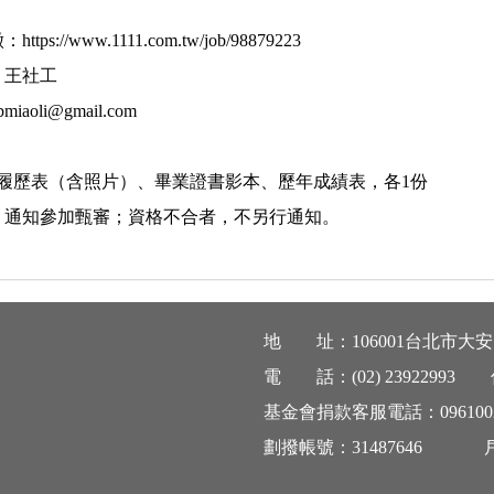
tps://www.1111.com.tw/job/98879223
：王社工
aoli@gmail.com
、履歷表（含照片）、畢業證書影本、歷年成績表，各1份
，通知參加甄審；資格不合者，不另行通知。
地 址：106001台北市大安
電 話：(
02) 23922993
傳
基金會捐款客服電話：
096100
劃撥帳號：31487646 