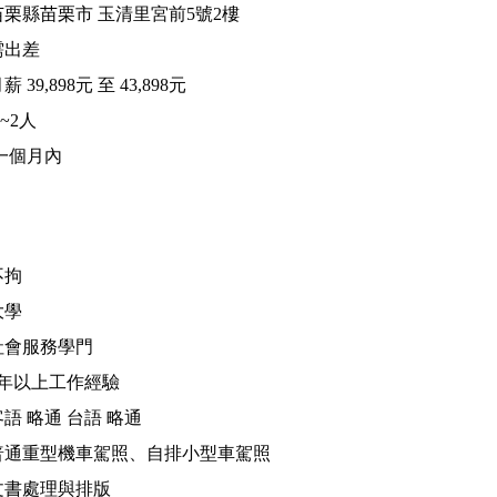
栗縣苗栗市 玉清里宮前5號2樓
需出差
39,898元 至 43,898元
~2人
一個月內
不拘
大學
社會服務學門
1年以上工作經驗
語 略通 台語 略通
普通重型機車駕照、自排小型車駕照
文書處理與排版