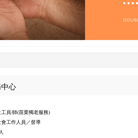
務中心
工員/師(苗栗獨老服務)
社會工作人員／督導
人