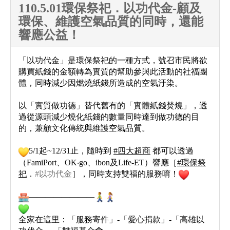
110.5.01環保祭祀．以功代金-顧及
環保、維護空氣品質的同時，還能
響應公益！
「以功代金」是環保祭祀的一種方式，號召市民將欲
購買紙錢的金額轉為實質的幫助參與此活動的社福團
體，同時減少因燃燒紙錢所造成的空氣汙染。​
以「實質做功德」替代舊有的「實體紙錢焚燒」，透
過從源頭減少燒化紙錢的數量同時達到做功德的目
的，兼顧文化傳統與維護空氣品質。​
5/1起~12/31止，隨時到
#
四大超商
都可以透過
（FamiPort、OK‧go、ibon及Life-ET）響應［
#
環保祭
祀
．
#以功代金
］，同時支持雙福的服務唷！
​
————————
全家在這里：「服務寄件」-「愛心捐款」-「高雄以