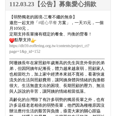
112.03.23【公告】募集愛心捐款
【弱勢獨老的困境-三餐不繼的無奈】
邀您一起支持「
#暖心早餐
方案」，一天35元，一個
月1050元，
定期支持長輩擁有穩定的餐食、均衡的營養！
點擊支持
https://db59.eoffering.org.tw/contents/project_ct?
page=1&p_id=152
______________________________________________
阿珊姨長年在家照顧年歲漸高的先生與意外骨折的弟
弟，但因阿姨年紀漸長，體力越來越衰弱，照顧家人
也相當吃力，加上家中經濟本來就不寬裕，看著快速
流失的生活與照顧費用，讓阿姨身體與情緒的負擔都
很大。生活無盡支出的困境、長期照顧的壓力、無法
與人訴說的辛苦，讓阿姨的情緒相當低落。
高齡化的台灣除了有許多弱勢的獨居長輩之外，也有
許多這樣老老相依的弱勢長輩，他們因為種種原因沒
辦法應付生活的艱苦與負擔，亟需大家的關心跟協