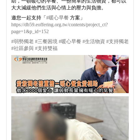
助，一頓暖心的早餐、一份簡單的生活物資，都可以
大大減緩他們生活與心情上的壓力與負擔。
邀您一起支持「
#暖心早餐
方案」
https://db59.eoffering.org.tw/contents/project_ct?
page=1&p_id=152
#弱勢獨老
#三餐困境
#暖心早餐
#生活物資
#支持獨老
#社區參與
#支持雙福