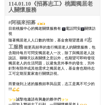
114.01.10《招募志工》桃園獨居老
人關懷服務
#
阿福來招募
​
目前桃服中心的獨老關懷服務有
電話問安
關懷訪
視
#
志
隨著獨居老人人口數的增加，基金會期望透過
工服務
能更高頻率的進行獨居老人的關懷服務，包
含期待每月可問安獨居老人一次，除了與獨居老人說
說話、聊聊天以表關懷之意以外，也期望可即時發現
獨居老人的生活問題，以避免意外事件的發生，另外
針對有陪伴或其他需求之獨居老人，基金會也期待志
工可定期至案家進行關懷訪視。
而要做到上述的服務頻率與品質，志工是萬不可少的
!!!
誠摯地邀請有興趣的夥伴們
一同加入雙福志工行列，一同關懷獨居老人