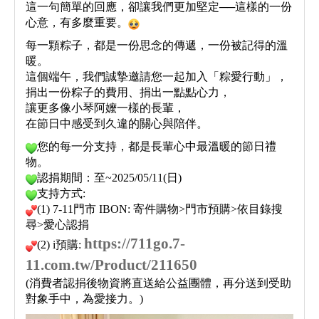
這一句簡單的回應，卻讓我們更加堅定──這樣的一份
心意，有多麼重要。
每一顆粽子，都是一份思念的傳遞，一份被記得的溫
暖。
這個端午，我們誠摯邀請您一起加入「粽愛行動」，
捐出一份粽子的費用、捐出一點點心力，
讓更多像小琴阿嬤一樣的長輩，
在節日中感受到久違的關心與陪伴。
您的每一分支持，都是長輩心中最溫暖的節日禮
物。
認捐期間：至~2025/05/11(日)
支持方式:
(1) 7-11門市 IBON: 寄件購物>門市預購>依目錄搜
尋>愛心認捐
https://711go.7-
(2) i預購:
11.com.tw/Product/211650
(消費者認捐後物資將直送給公益團體，再分送到受助
對象手中，為愛接力。)