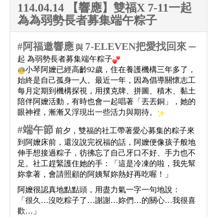
114.04.14 【響應】雙福X 7-11一起
為為弱勢長者募集端午粽子
#
阿福邀響應
7-ELEVEN
把愛找回來
與
一
起 為弱勢長者募集端午粽子
小琴阿嬤已經高齡92歲，住在養護機構三年多了，
始終是自己孤身一人。最近一年，因為倡導關懷志工
每月定期到機構探視，用撲克牌、拼圖、積木、黏土
陪伴阿嬤活動，有時也會一起唱著「丟丟銅」，她的
眼神裡，漸漸又浮現出一些活力與期待。
#
端午節
前夕，雙福的社工帶著愛心募集的粽子來
到阿嬤床前，還沒說完祝福的話，阿嬤便像孩子般地
伸手想接過粽子，彷彿忘了自己牙口不好、手力也不
足。社工趕緊護住她的手：「這是冷凍的啦，我先幫
妳拿著，會請照顧的阿姨幫妳熱好再吃喔！」
阿嬤很認真地點點頭，用盡力氣一字一句地說：
「很久…沒吃粽子了…謝謝…妳們…的關心…我很喜
歡…」