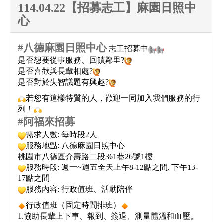
114.04.22【招募志工】麻園日照中
心
#
八德麻園日照中心
志工招募中
是否想要從事服務、回饋鄰里?
是否喜歡與長輩相處?
是否對於失智議題有興趣?
若您有這樣特質的人，歡迎一同加入我們服務的行
列！
#
阿福來招募
需求人數: 每時段2人
服務地點: 八德麻園日照中心
桃園市八德區介壽路二段361巷26號1樓
服務時段: 週一~週五全天上午8-12點之間, 下午13-
17點之間
服務內容: 行政值班、活動陪伴
行政值班（固定時間排班）
1.協助長輩上下車、報到、簽退、測量體溫和血壓。