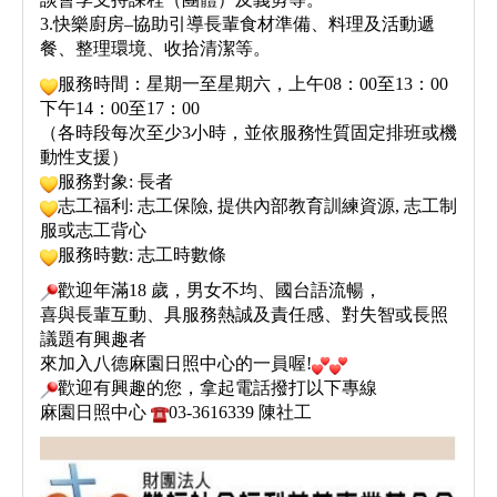
3.快樂廚房–協助引導長輩食材準備、料理及活動遞
餐、整理環境、收拾清潔等。
服務時間：星期一至星期六，上午08：00至13：00
下午14：00至17：00
（各時段每次至少3小時，並依服務性質固定排班或機
動性支援）
服務對象: 長者
志工福利: 志工保險, 提供內部教育訓練資源, 志工制
服或志工背心
服務時數: 志工時數條
歡迎年滿18 歲，男女不均、國台語流暢，
喜與長輩互動、具服務熱誠及責任感、對失智或長照
議題有興趣者
來加入八德麻園日照中心的一員喔!
歡迎有興趣的您，拿起電話撥打以下專線
麻園日照中心
03-3616339 陳社工