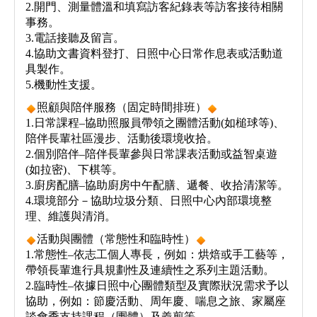
2.開門、測量體溫和填寫訪客紀錄表等訪客接待相關
事務。
3.電話接聽及留言。
4.協助文書資料登打、日照中心日常作息表或活動道
具製作。
5.機動性支援。
照顧與陪伴服務（固定時間排班）
1.日常課程–協助照服員帶領之團體活動(如槌球等)、
陪伴長輩社區漫步、活動後環境收拾。
2.個別陪伴–陪伴長輩參與日常課表活動或益智桌遊
(如拉密)、下棋等。
3.廚房配膳–協助廚房中午配膳、遞餐、收拾清潔等。
4.環境部分－協助垃圾分類、日照中心內部環境整
理、維護與清消。
活動與團體（常態性和臨時性）
1.常態性–依志工個人專長，例如：烘焙或手工藝等，
帶領長輩進行具規劃性及連續性之系列主題活動。
2.臨時性–依據日照中心團體類型及實際狀況需求予以
協助，例如：節慶活動、周年慶、喘息之旅、家屬座
談會季支持課程（團體）及義剪等。