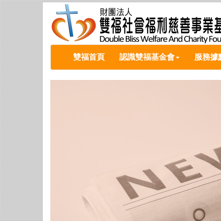
雙福首頁
認識雙福基金會
服務據