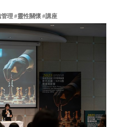
織管理
#
靈性關懷
#
講座