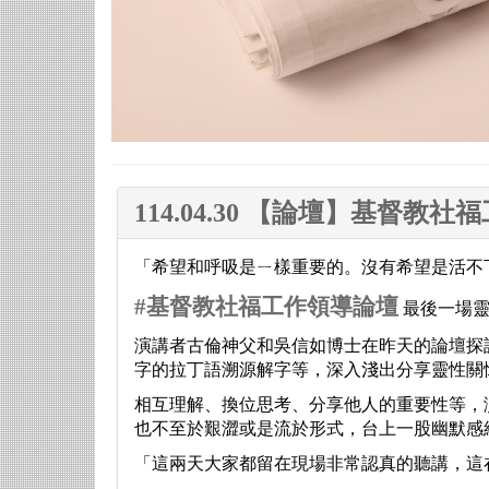
114.04.30 【論壇】基督教
「希望和呼吸是ㄧ樣重要的。沒有希望是活不
#
基督教社福工作領導論壇
最後一場靈
演講者古倫神父和吳信如博士在昨天的論壇探
字的拉丁語溯源解字等，深入淺出分享靈性關
相互理解、換位思考、分享他人的重要性等，
也不至於艱澀或是流於形式，台上一股幽默感
「這兩天大家都留在現場非常認真的聽講，這