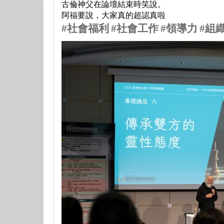
古倫神父在論壇結束時笑說。
阿福要說，大家真的超認真啦
#
社會福利
#
社會工作
#
領導力
#
組