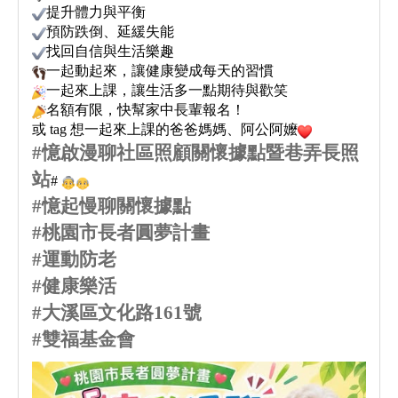
提升體力與平衡
預防跌倒、延緩失能
找回自信與生活樂趣
一起動起來，讓健康變成每天的習慣
一起來上課，讓生活多一點期待與歡笑
名額有限，快幫家中長輩報名！
或 tag 想一起來上課的爸爸媽媽、阿公阿嬤
#
憶啟漫聊社區照顧關懷據點暨巷弄長照
站
#
#
憶起慢聊關懷據點
#
桃園市長者圓夢計畫
#
運動防老
#
健康樂活
#
大溪區文化路
161
號
#
雙福基金會