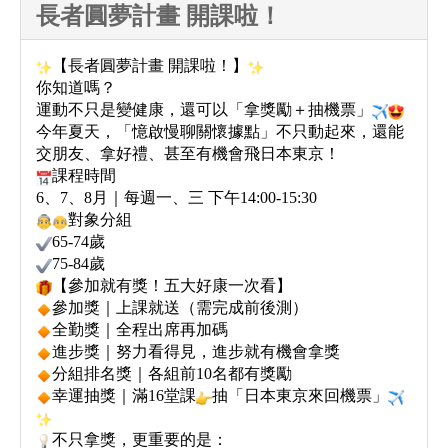
長者圓夢計畫 開課啦！
【長者圓夢計畫 開課啦！】
你知道嗎？
運動不只是變健康，還可以「拿獎勵＋抽機票」
今年夏天，「憶啟慢聊關懷據點」不只動起來，還能
交朋友、拿好禮、甚至有機會飛日本東京！
課程時間
6、7、8月｜每週一、三 下午14:00-15:30
對象分組
65-74歲
75-84歲
【參加就有獎！五大好康一次看】
參加獎｜上課就送（需完成前後測）
全勤獎｜全程出席再加碼
進步獎｜努力看得見，進步就有機會拿獎
分組排名獎｜各組前10名都有獎勵
幸運抽獎｜滿16堂課
抽「日本東京來回機票」
不只拿獎，更重要的是：