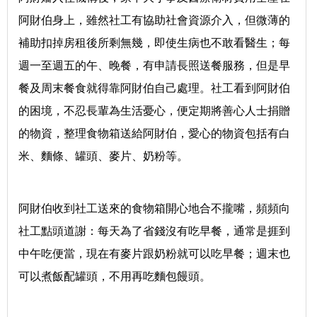
阿財伯身上，雖然社工有協助社會資源介入，但微薄的
補助扣掉房租後所剩無幾，即使生病也不敢看醫生；每
週一至週五的午、晚餐，有申請長照送餐服務，但是早
餐及周末餐食就得靠阿財伯自己處理。社工看到阿財伯
的困境，不忍長輩為生活憂心，便定期將善心人士捐贈
的物資，整理食物箱送給阿財伯，愛心的物資包括有白
米、麵條、罐頭、麥片、奶粉等。
阿財伯收到社工送來的食物箱開心地合不攏嘴，頻頻向
社工點頭道謝：每天為了省錢沒有吃早餐，通常是捱到
中午吃便當，現在有麥片跟奶粉就可以吃早餐；週末也
可以煮飯配罐頭，不用再吃麵包饅頭。