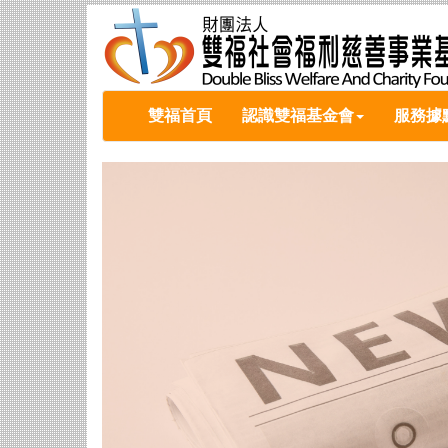
雙福首頁
認識雙福基金會
服務據