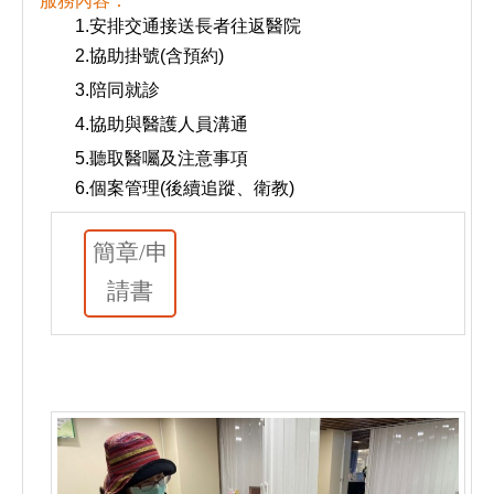
服務內容：
1.
安排交通接送長者往返醫院
2.
協助掛號(含預約)
3.
陪同就診
4.
協助與醫護人員溝通
5.
聽取醫囑及注意事項
6.
個案管理(後續追蹤、衛教)
簡章/申
請書