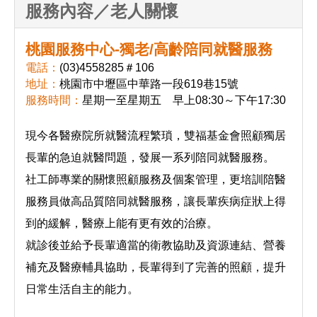
服務內容／老人關懷
桃園服務中心-獨老/高齡陪同就醫服務
電話：
(03)4558285
＃106
地址：
桃園市中壢區中華路一段619巷15號
服務時間：
星
期一至星期五
早上
08:30
～下午17:30
現今各醫療院所就醫流程繁瑣，雙福基金會照顧獨居
長輩的急迫就醫問題，發展一系列陪同就醫服務。
社工師專業的關懷照顧服務及個案管理，更培訓陪醫
服務員做高品質陪同就醫服務，讓長輩疾病症狀上得
到的緩解，醫療上能有更有效的治療。
就診後並給予長輩適當的衛教協助及資源連結、營養
補充及醫療輔具協助，長輩得到了完善的照顧，提升
日常生活自主的能力。