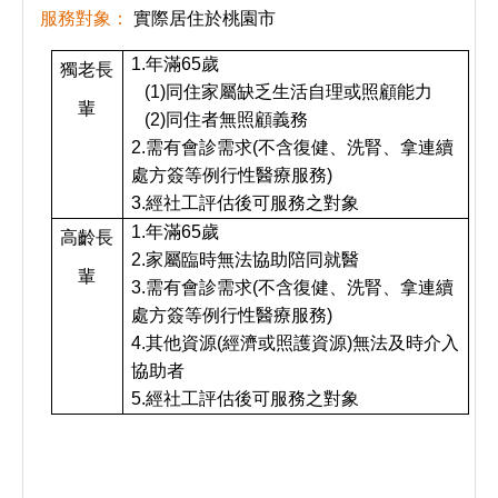
服務對象：
實際居住於桃園市
1.
年滿65歲
獨老長
(1)
同住家屬缺乏生活自理或照顧能力
輩
(2)
同住者無照顧義務
2.
需有會診需求(不含復健、洗腎、拿連續
處方簽等例行性醫療服務)
3.
經社工評估後可服務之對象
1.
年滿65歲
高齡長
2.
家屬臨時無法協助陪同就醫
輩
3.
需有會診需求(不含復健、洗腎、拿連續
處方簽等例行性醫療服務)
4.
其他資源(經濟或照護資源)無法及時介入
協助者
5.
經社工評估後可服務之對象