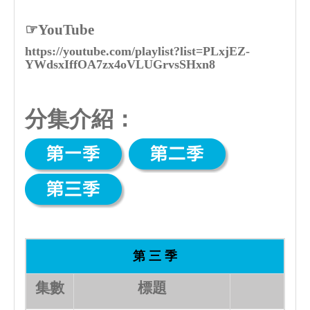
☞YouTube
https://youtube.com/playlist?list=PLxjEZ-
YWdsxIffOA7zx4oVLUGrvsSHxn8
分集介紹：
第 三 季
集數
標題